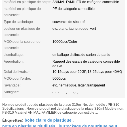
matériel en plastique de corps:
ANIMAL FAMILIER de catégorie comestible
matériel en plastique de
PE de catégorie comestible
couvercle:
Type de cachetage:
couvercle de sécurité
couleur en plastique de
etc. blanc, jaune, rouge, vert
couvercle:
MOQ pour la couleur de
10000pcs/Color
couvercle:
d'emballage:
emballage distinct de carton de partie
Approbation:
Rapport des essais de catégorie comestible
de GV
Délai de livraison:
10-15days pour 20GP, 18-25days pour 40HQ
MOQ pour l'ordre:
5000pcs
l'avantage:
etc. hermétique, léger, transparent
Surligner:
,
le stockage de nourriture peut
boîte claire de plastique
Nom de produit : pot de plastique de la place 310ml No. de modèle : PB-310
Spécifications : Nom de produit pot de plastique de la place 310ml Modèle non.
PB-310 Matériel ANIMAL FAMILIER de catégorie comestible ...
boîte claire de plastique
Étiquettes:
,
pots en plastique réutilisés
le stockage de nourriture peut
,